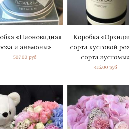
обка «Пионовидная
Коробка «Орхидея
роза и анемоны»
сорта кустовой роз
сорта эустомы
507.00 руб
415.00 руб