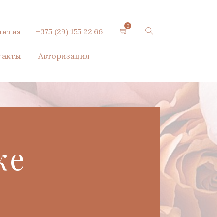
0
антия
+375 (29) 155 22 66
такты
Авторизация
ке