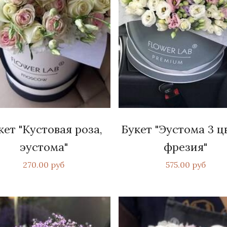
кет "Кустовая роза,
Букет "Эустома 3 ц
эустома"
фрезия"
270.00 руб
575.00 руб