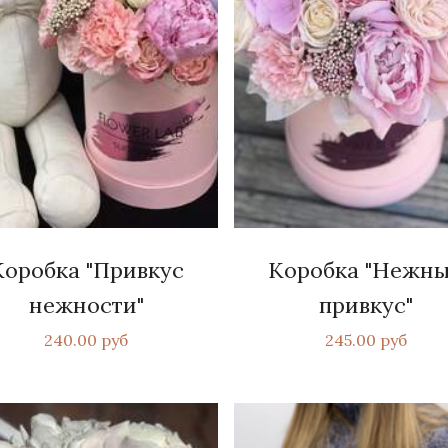
Коробка "Привкус
Коробка "Нежн
нежности"
привкус"
240.00 руб
245.00 руб