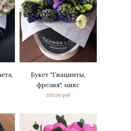
вета,
Букет "Гиацинты,
фрезия", микс
205.00 руб