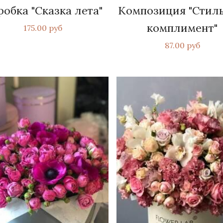
робка "Сказка лета"
Композиция "Стил
комплимент"
175.00 руб
87.00 руб