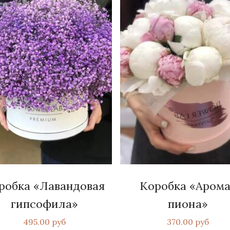
робка «Лавандовая
Коробка «Арома
гипсофила»
пиона»
495.00 руб
370.00 руб