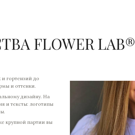
ВА FLOWER LAB®
 и гортензий до
рмы и оттенки.
альному дизайну. На
я и тексты: логотипы
ы.
ке крупной партии вы