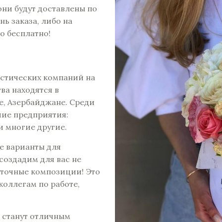
они будут доставлены по
ь заказа, либо на
о бесплатно!
истических компаний на
ва находятся в
е, Азербайджане. Среди
шие предприятия:
и многие другие.
ые варианты для
создадим для вас не
точные композиции! Это
оллегам по работе,
b станут отличным