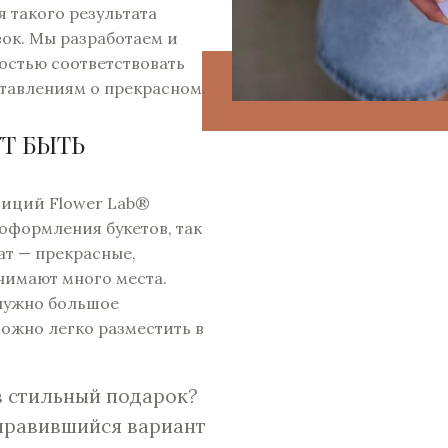
 такого результата
ок. Мы разработаем и
остью соответствовать
тавлениям о прекрасном.
Т БЫТЬ
зиций Flower Lab®
оформления букетов, так
ат — прекрасные,
нимают много места.
 нужно большое
можно легко разместить в
в стильный подарок?
нравившийся вариант