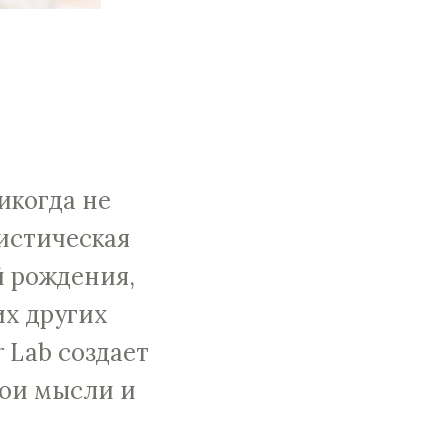
икогда не
истическая
й рождения,
их других
 Lab создает
вои мысли и