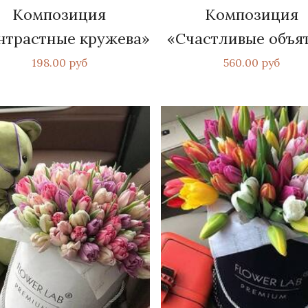
Композиция
Композиция
нтрастные кружева»
«Счастливые объя
198.00 руб
560.00 руб