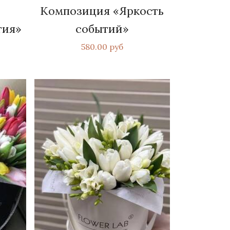
Композиция «Яркость
тия»
событий»
580.00 руб