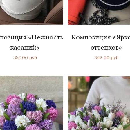
позиция «Нежность
Композиция «Ярк
касаний»
оттенков»
352.00 руб
342.00 руб