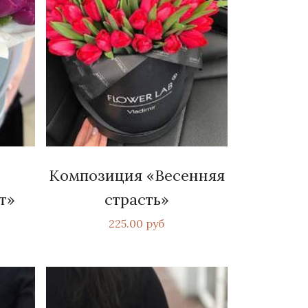
Композиция «Весенняя
т»
страсть»
225.00 руб