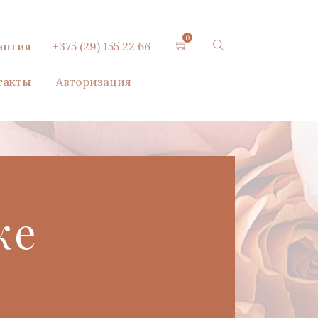
0
антия
+375 (29) 155 22 66
такты
Авторизация
ке