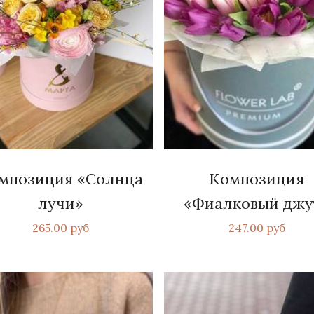
мпозиция «Солнца
Композиция
лучи»
«Фиалковый джу
265.00 руб
247.00 руб