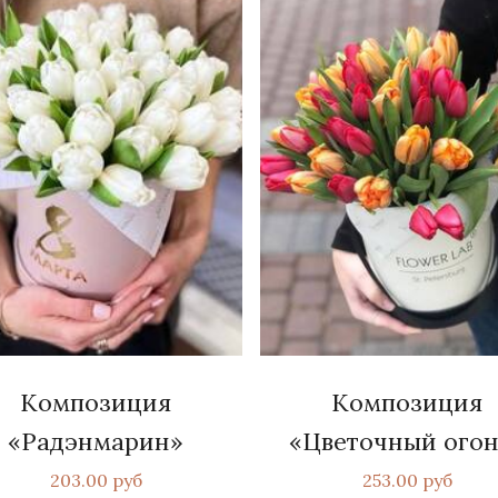
Композиция
Композиция
«Радэнмарин»
«Цветочный огон
203.00 руб
253.00 руб