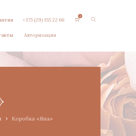
0
антия
+375 (29) 155 22 66
такты
Авторизация
»
и
Коробка «Яна»