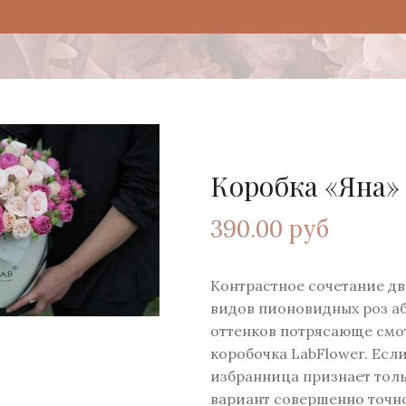
Коробка «Яна»
390.00 руб
Контрастное сочетание дв
видов пионовидных роз а
оттенков потрясающе смо
коробочка LabFlower. Есл
избранница признает толь
вариант совершенно точно