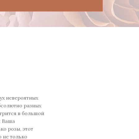
ух невероятных
бсолютно разных
трится в большой
и Ваша
ко розы, этот
 не только