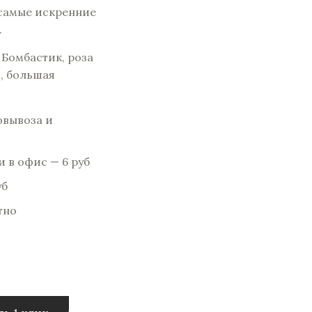
 самые искренние
.
 Бомбастик, роза
, большая
овывоза и
 в офис — 6 pуб
уб
тно