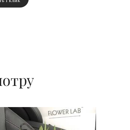
ть 1 клик
мотру