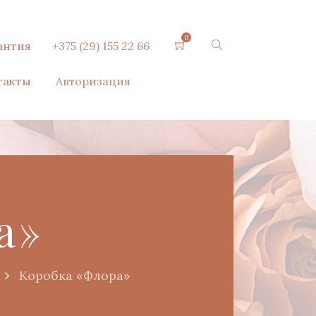
0
антия
+375 (29) 155 22 66
такты
Авторизация
а»
Коробка «Флора»