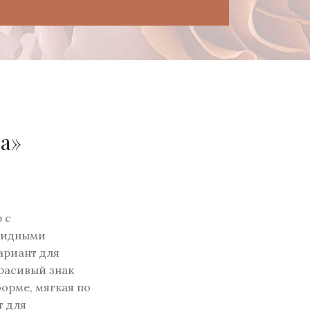
а»
 с
видными
ариант для
расивый знак
орме, мягкая по
т для