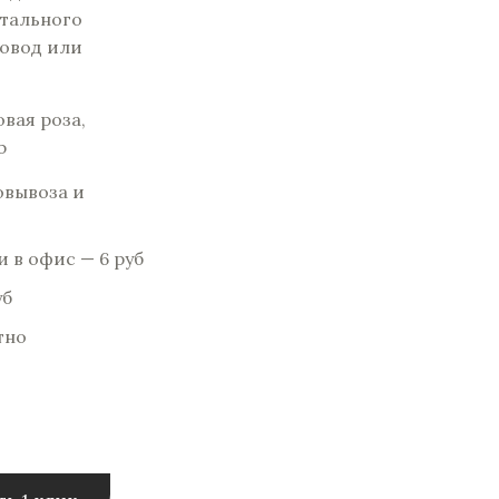
нтального
повод или
вая роза,
b
овывоза и
 в офис — 6 pуб
уб
тно