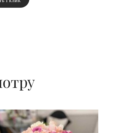
ть 1 клик
мотру