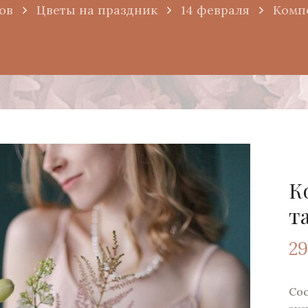
ов
Цветы на праздник
14 февраля
Комп
К
т
29
Сос