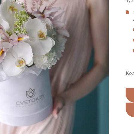
эус
Ко