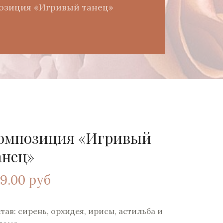
озиция «Игривый танец»
омпозиция «Игривый
анец»
9.00 руб
тав: сирень, орхидея, ирисы, астильба и