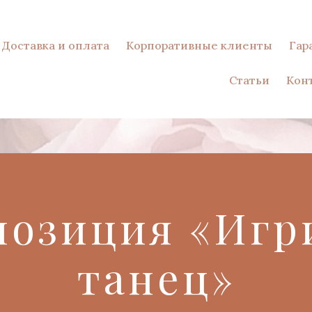
Доставка и оплата
Корпоративные клиенты
Гар
Статьи
Кон
позиция «Игр
танец»