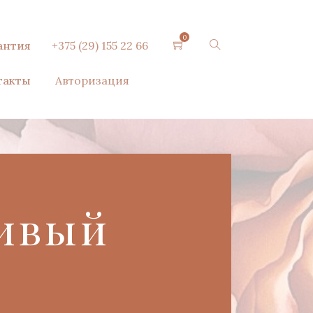
0
антия
+375 (29) 155 22 66
такты
Авторизация
ивый