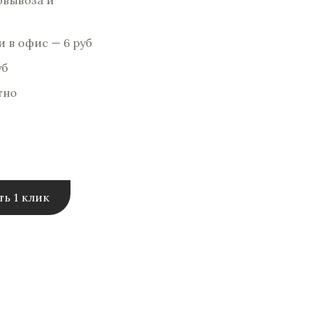
овывоза и
 в офис — 6 pуб
уб
тно
ть 1 клик