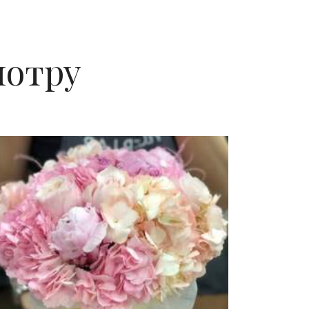
мотру