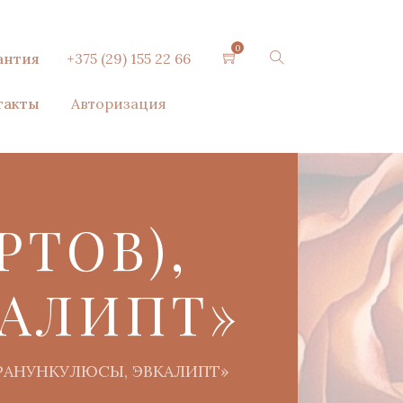
0
антия
+375 (29) 155 22 66
такты
Авторизация
РТОВ),
АЛИПТ»
, РАНУНКУЛЮСЫ, ЭВКАЛИПТ»