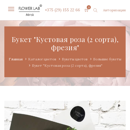
0
+375 (29) 155 22 66
Авторизация
Букет "Кустовая роза (2 сорта),
фрезия"
Главная
Каталог цветов
Букеты цветов
Большие букеты
Букет "Кустовая роза (2 сорта), фрезия"