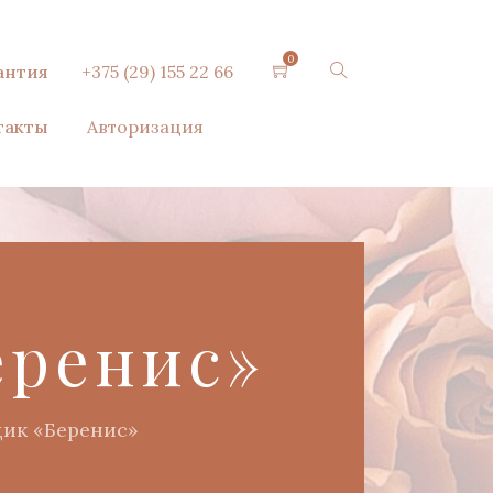
0
антия
+375 (29) 155 22 66
такты
Авторизация
еренис»
дик «Беренис»