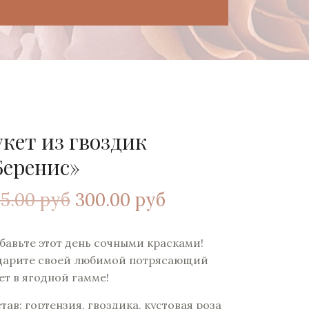
укет из гвоздик
Беренис»
5.00 руб
300.00 руб
бавьте этот день сочными красками!
дарите своей любимой потрясающий
ет в ягодной гамме!
тав: гортензия, гвоздика, кустовая роза