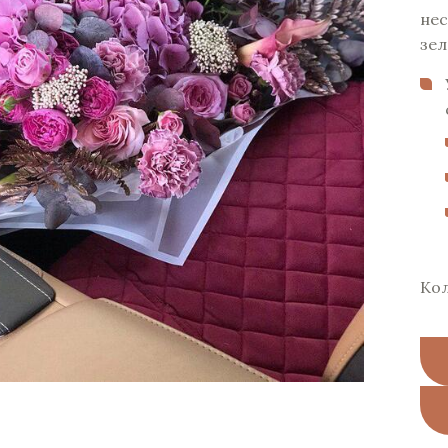
нес
зел
Ко