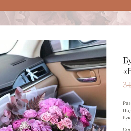
Б
«
34
Раз
По
бук
Сос